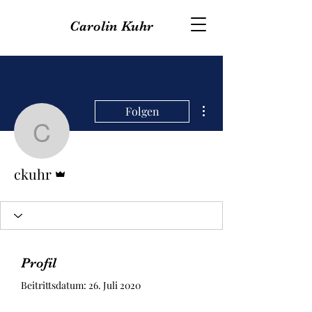
Carolin Kuhr
Weitere Optionen
Folgen
ckuhr
Administrator
ckuhr
Profil
Beitrittsdatum: 26. Juli 2020