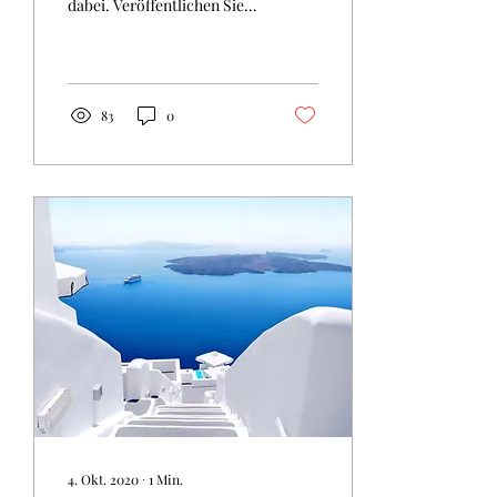
dabei. Veröffentlichen Sie
als erstes Ihre Website,
melden Sie sich dann direkt
auf...
83
0
4. Okt. 2020
∙
1
Min.